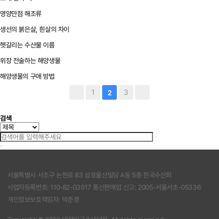
영양만점 해조류
생선의 붉은살, 흰살의 차이
헷갈리는 수산물 이름
위장 전술하는 해양생물
해양생물의 구애 방법
1
3
2
검색
서울특별시 서초구 논현로 83 삼호물산빌딩 A동 5층 한국수산회
사업자등록번호: 110-82-03917 통신판매업 신고: 2005-서울서초-05336
개인정보보호책임자: 박춘경