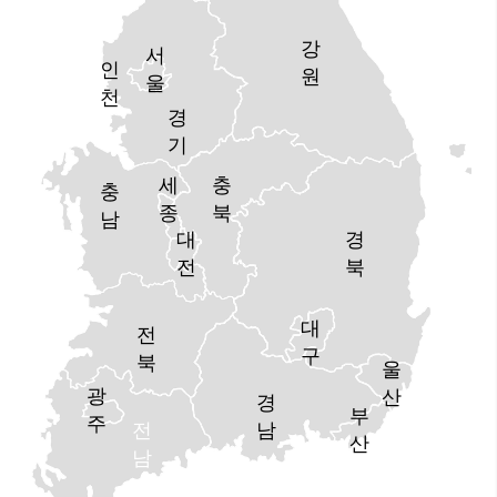
강
서
인
원
울
천
경
기
세
충
충
종
북
남
대
경
전
북
대
전
구
북
울
광
산
경
부
주
전
남
산
남