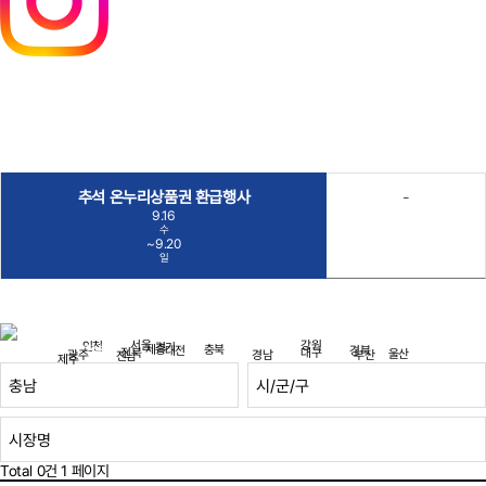
추석 온누리상품권 환급행사
-
9.16
수
~9.20
일
강원
서울
인천
경기
세종
충북
충남
대전
경북
대구
전북
울산
광주
경남
부산
전남
제주
Total 0건
1 페이지